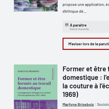
propose une application, éc
d’éthique dé...
À paraître
Bientôt disponible
M'aviser lors de la parut
Former et être 
domestique : l
la couture à l’
1969)
Marilyne Brisebois
Sociol