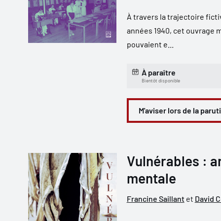
À travers la trajectoire fic
années 1940, cet ouvrage me
pouvaient e...
À paraître
Bientôt disponible
M'aviser lors de la parut
Vulnérables : ar
mentale
Francine Saillant
et
David 