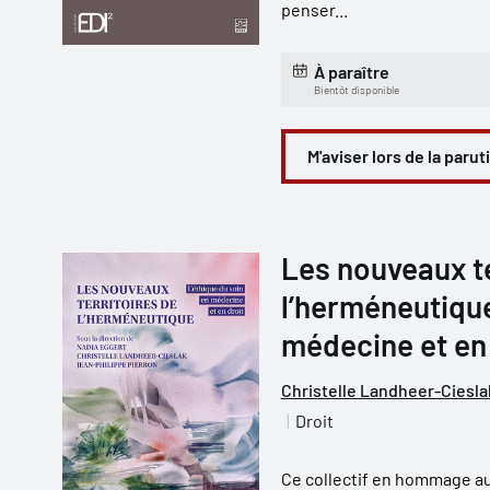
penser...
À paraître
Bientôt disponible
M'aviser lors de la parut
Les nouveaux te
l’herméneutique
médecine et en 
Christelle Landheer-Ciesla
Droit
Ce collectif en hommage a