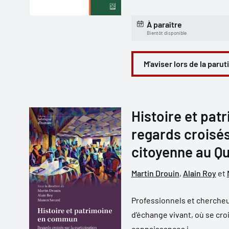
À paraître
Bientôt disponible
M'aviser lors de la parut
Histoire et pa
regards croisés
citoyenne au Q
Martin Drouin
,
Alain Roy
et
Professionnels et chercheu
d’échange vivant, où se croi
connaissances i...