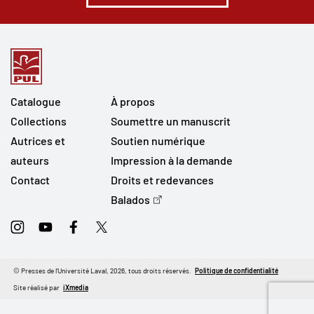
Catalogue
À propos
Collections
Soumettre un manuscrit
Autrices et
Soutien numérique
auteurs
Impression à la demande
Contact
Droits et redevances
Balados
Instagram
Youtube
Facebook
Twitter
© Presses de l'Université Laval, 2026, tous droits réservés.
Politique de confidentialité
Site réalisé par
iXmedia