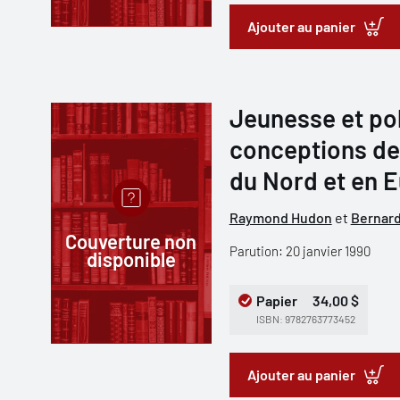
Ajouter au panier
Jeunesse et pol
conceptions de 
du Nord et en 
Raymond Hudon
et
Bernard
Couverture non
Parution: 20 janvier 1990
disponible
Papier
34,00 $
ISBN: 9782763773452
Ajouter au panier