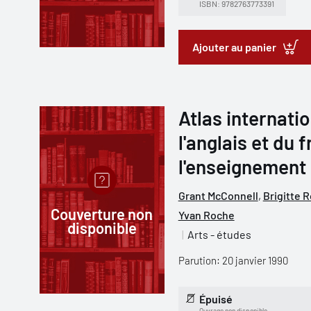
ISBN: 9782763773391
Ajouter au panier
Atlas internatio
l'anglais et du f
l'enseignement
Grant McConnell
,
Brigitte 
Couverture non
Yvan Roche
disponible
Arts - études
Parution: 20 janvier 1990
Épuisé
Ouvrage non disponible