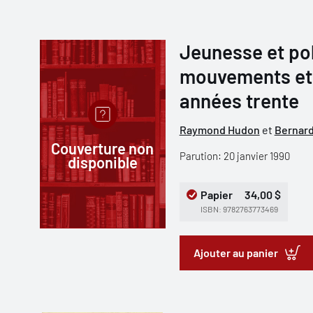
Jeunesse et pol
mouvements et
années trente
Raymond Hudon
et
Bernard
Couverture non
Parution: 20 janvier 1990
disponible
Papier
34,00 $
ISBN: 9782763773469
Ajouter au panier