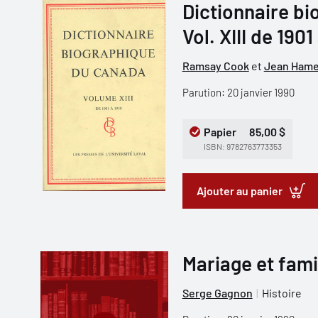
Dictionnaire b
Vol. XIII de 1901
Ramsay Cook
et
Jean Hame
Parution: 20 janvier 1990
Papier
85,00 $
ISBN: 9782763773353
Ajouter au panier
Mariage et fam
Serge Gagnon
Histoire