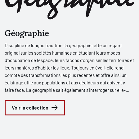
Géographie
Discipline de longue tradition, la géographie jette un regard
original sur les sociétés humaines en étudiant leurs modes
d’occupation de l’espace, leurs façons d’organiser les territoires et
leurs manières d’habiter les lieux. Toujours en éveil, elle rend
compte des transformations les plus récentes et offre ainsi un
éclairage utile aux populations et aux décideurs qui doivent y
faire face. La géographie sait également s’interroger sur elle-
même et sur l’exercice de la pensée en général afin de renouveler
ses approches et ses méthodes. Sensible à tous ces aspects, la
Voir la collection
collection veut témoigner du riche apport de la géographie au
développement des sciences sociales et de sa contribution aux
grands débats d’aujourd’hui.
Pour s’adapter aux différents besoins de la géographie en matière