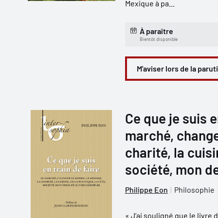
Mexique à pa...
À paraître
Bientôt disponible
M'aviser lors de la parut
Ce que je suis en
marché, change
charité, la cuisi
société, mon de
Philippe Eon
Philosophie
« J’ai souligné que le livre