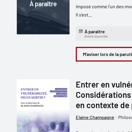
À paraître
imposé comme l’un des mouv
Il s’est...
À paraître
Bientôt disponible
M'aviser lors de la parut
Entrer en vulnér
Considérations 
en contexte de 
Elaine Champagne
Philos