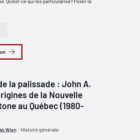
e. Qu'est-ce qui les particularise? Poser la
ion
de la palissade : John A.
rigines de la Nouvelle
tone au Québec (1980-
as Wien
Histoire générale