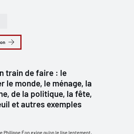
ion
 train de faire : le
r le monde, le ménage, la
ne, de la politique, la fête,
uil et autres exemples
 de Philippe Éon exige qu’on le lise lentement,