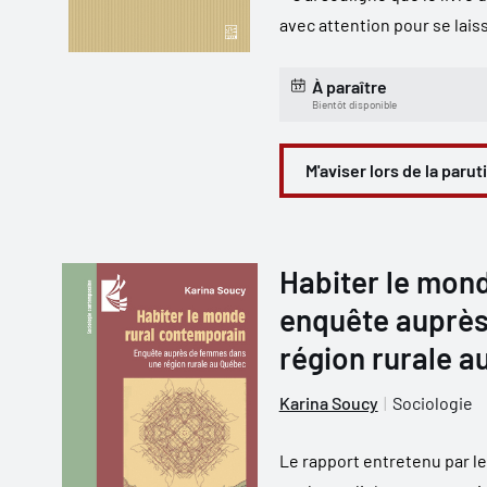
avec attention pour se laiss
À paraître
Bientôt disponible
M'aviser lors de la parut
Habiter le mon
enquête auprè
région rurale a
Karina Soucy
Sociologie
Le rapport entretenu par l