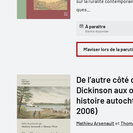
sur la ruralité contemporain
ques...
À paraître
Bientôt disponible
M'aviser lors de la parut
De l’autre côté 
Dickinson aux o
histoire autoch
2006)
Mathieu Arsenault
et
Thom