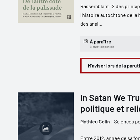
Rassemblant 12 des princip
l’histoire autochtone de l
des anal...
À paraître
Bientôt disponible
M'aviser lors de la parut
In Satan We Tru
politique et rel
Mathieu Colin
Sciences po
Entre 2012, année de sa fon