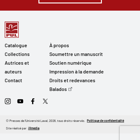
Catalogue
À propos
Collections
Soumettre un manuscrit
Autrices et
Soutien numérique
auteurs
Impression à la demande
Contact
Droits et redevances
Balados
Instagram
Youtube
Facebook
Twitter
© Presses de l'Université Laval, 2026, tous droits réservés.
Politique de confidentialité
Site réalisé par
iXmedia