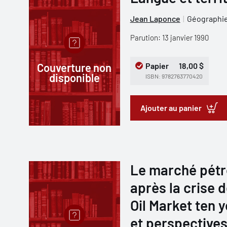
Jean Laponce
Géographi
Parution: 13 janvier 1990
Couverture non
Papier
18,00 $
disponible
ISBN: 9782763770420
Ajouter au panier
Le marché pétro
après la crise d
Oil Market ten y
et perspectives