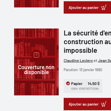
Ajouter au panier
La sécurité d'em
construction a
impossible
Claudine Leclerc
et
Jean S
Couverture non
Parution: 13 janvier 1990
disponible
Papier
14,50 $
ISBN: 9782763770284
Ajouter au panier