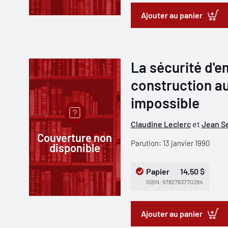
Ajouter au panier
La sécurité d'em
construction a
impossible
Claudine Leclerc
et
Jean S
Couverture non
Parution: 13 janvier 1990
disponible
Papier
14,50 $
ISBN: 9782763770284
Ajouter au panier