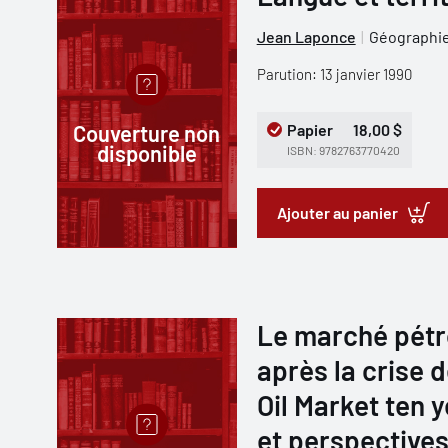
Jean Laponce
Géographi
Parution: 13 janvier 1990
Couverture non
Papier
18,00 $
disponible
ISBN: 9782763770420
Ajouter au panier
Le marché pétro
après la crise d
Oil Market ten y
et perspectives