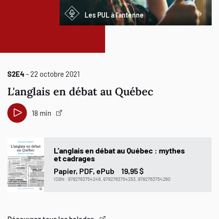
Les PUL à l'antenne
S2E4
- 22 octobre 2021
L'anglais en débat au Québec
18 min
L’anglais en débat au Québec : mythes
et cadrages
Papier, PDF, ePub
19,95 $
ISBN : 9782763754246, 9782763754253, 9782763754260