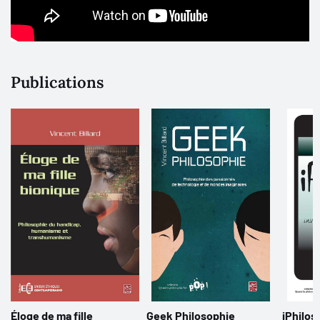
Publications
Éloge de ma fille
Geek Philosophie
iPhilos