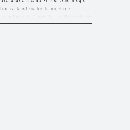
u réseau de la santé. En 2004, elle intègre
 trauma dans le cadre de projets de
bue, notamment, à la réalisation d’un projet de
au stress opérationnel de l’Hôpital Sainte-
ntre hospitalier de l’Université de Montréal
e et le traitement des complications
mène à intervenir auprès de personnes
avec des troubles mentaux graves (dépression
èle de soins psychologiques aux grands brûlés
vaux dans divers événements, dont le congrès
che pour l’excellence de ses travaux,
hospitalier.
UQAM et de l’Université de Montréal, ainsi
réal. En outre, elle supervise régulièrement
he ou de stages de perfectionnement clinique.