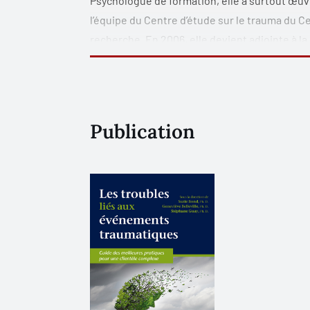
Psychologue de formation, elle a surtout œuvr
l’équipe du Centre d’étude sur le trauma du C
recherche. En 2006, elle devient adjointe à la
psychothérapie à distance (visioconférence). 
Anne (anciens combattants), elle obtient un p
(CHUM) où, de 2008 à 2017, elle développe et 
psychologiques chez les victimes de brûlures 
Publication
itinérantes, autochtones, immigrantes, écon
avec idées suicidaires, bipolarité, schizophr
unique au Canada, qui implique un volet desti
de
l’American Burn Association
. En 2014, le C
soulignant du même coup sa contribution à l’a
À ce jour, elle a enseigné une quinzaine de ch
qu’aux étudiants du certificat en victimologi
des étudiants en psychologie ou des psycholo