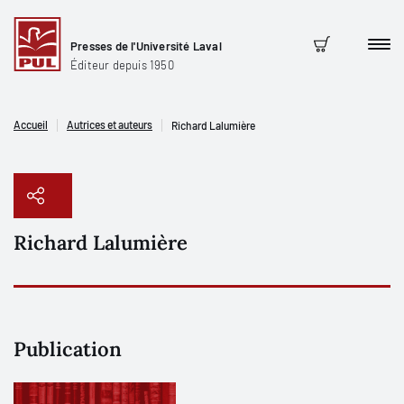
Presses de l'Université Laval
Men
Panier
Éditeur depuis 1950
Accueil
Autrices et auteurs
Richard Lalumière
Richard Lalumière
Copier le lien
Publication