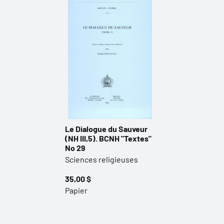
Le Dialogue du Sauveur
(NH III,5). BCNH "Textes"
No 29
Sciences religieuses
35,00 $
Papier