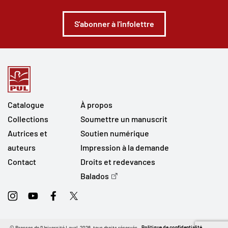
S'abonner à l'infolettre
Catalogue
À propos
Collections
Soumettre un manuscrit
Autrices et
Soutien numérique
auteurs
Impression à la demande
Contact
Droits et redevances
Balados
Instagram
Youtube
Facebook
Twitter
© Presses de l'Université Laval, 2026, tous droits réservés.
Politique de confidentialité