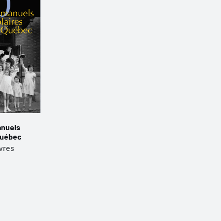
anuels
Québec
ivres