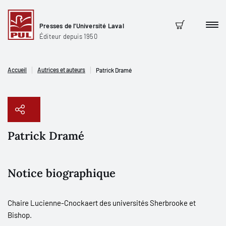
Presses de l'Université Laval
Men
Panier
Éditeur depuis 1950
Accueil
Autrices et auteurs
Patrick Dramé
Patrick Dramé
Copier le lien
Notice biographique
Chaire Lucienne-Cnockaert des universités Sherbrooke et
Bishop.