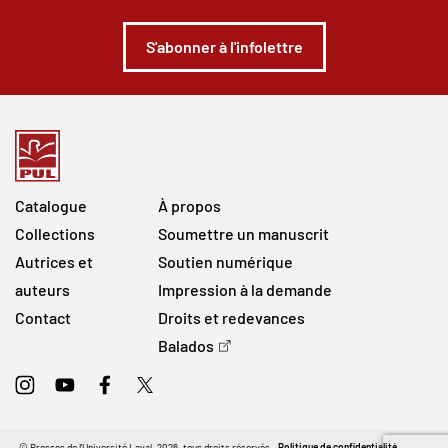
S'abonner à l'infolettre
Catalogue
À propos
Collections
Soumettre un manuscrit
Autrices et
Soutien numérique
auteurs
Impression à la demande
Contact
Droits et redevances
Balados
Instagram
Youtube
Facebook
Twitter
© Presses de l'Université Laval, 2026, tous droits réservés.
Politique de confidentialité