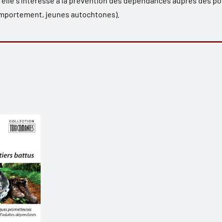
, elle s’intéresse à la prévention des dépendances auprès des p
omportement, jeunes autochtones).