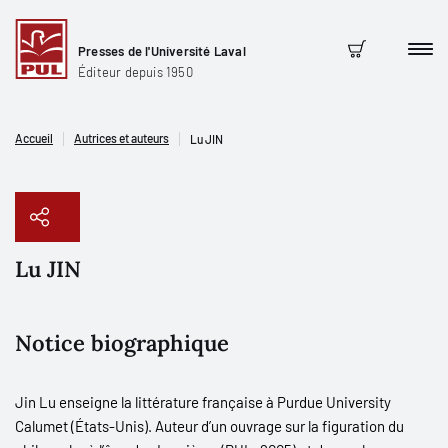
Presses de l'Université Laval
Men
Panier
Éditeur depuis 1950
Accueil
Autrices et auteurs
Lu JIN
Lu JIN
Copier le lien
Notice biographique
Jin Lu enseigne la littérature française à Purdue University
Calumet (États-Unis). Auteur d’un ouvrage sur la figuration du