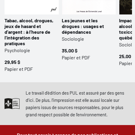
Tabac, alcool, drogues,
Les jeunes et les
Impact 
jeux de hasard et
drogues : usages et
alcooli
d’argent : à l’heure de
dépendances
toxicom
l’intégration des
québéc
Sociologie
pratiques
Sociolo
Psychologie
35,00 $
25,00 $
Papier et PDF
29,95 $
Papier 
Papier et PDF
Le travail d'édition des PUL est assuré par des gens
d'ici. De plus, l'impression est elle aussi locale sur
papiers issus de sources responsables, pour le plus
grand respect possible de l'environnement.
Pour tout savoir à propos de nos publications et