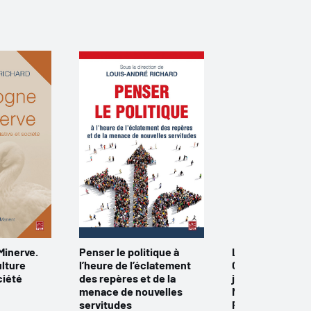
Minerve.
Penser le politique à
La cité et ses o
ulture
l’heure de l’éclatement
Construire une 
ciété
des repères et de la
juste : un débat
menace de nouvelles
Mathieu Bock-C
servitudes
Roch Bolduc