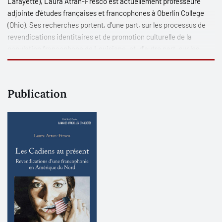
Lafayette), Laura Atran-Fresco est actuellement professeure
adjointe d’études françaises et francophones
à Oberlin College
(Ohio). Ses recherches portent, d'une part, sur les processus de
revendications identitaires et de promotion culturelle de la
population francophone de Louisiane, et, d'autre part, sur les
relations opérant dans le milieu universitaire entre, d'un côté,
les environnements culturels et linguistiques et, de l'autre, les
perceptions de l’appartenance aux communautés en situation
Publication
minoritaire.