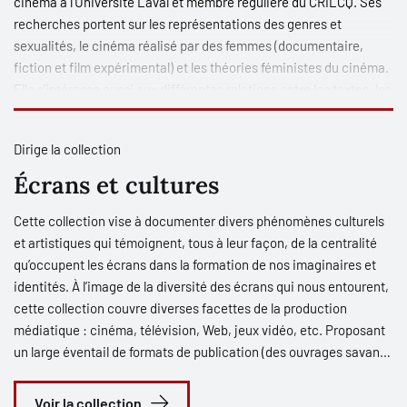
cinéma à l’Université Laval et membre régulière du CRILCQ. Ses
recherches portent sur les représentations des genres et
sexualités, le cinéma réalisé par des femmes (documentaire,
fiction et film expérimental) et les théories féministes du cinéma.
Elle s’intéresse aussi aux différentes relations entre les textes, les
films et les séries, c’est-à-dire comment la littérature nourrit le
cinéma et le phénomène des séries à la télévision et sur le Web.
Dirige la collection
Écrans et cultures
Cette collection vise à documenter divers phénomènes culturels
et artistiques qui témoignent, tous à leur façon, de la centralité
qu’occupent les écrans dans la formation de nos imaginaires et
identités. À l’image de la diversité des écrans qui nous entourent,
cette collection couvre diverses facettes de la production
médiatique : cinéma, télévision, Web, jeux vidéo, etc. Proposant
un large éventail de formats de publication (des ouvrages savants
jusqu’aux écrits grand public), cette collection vise à combler
l’absence de recherches sur les cultures de l’écran tant populaires
Voir la collection