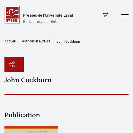
Presses de l'Université Laval
Men
Panier
Éditeur depuis 1950
Accueil
Autrices et auteurs
John Cockburn
John Cockburn
Copier le lien
Publication