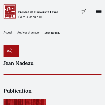
Presses de l'Université Laval
Men
Panier
Éditeur depuis 1950
Accueil
Autrices et auteurs
Jean Nadeau
Jean Nadeau
Copier le lien
Publication