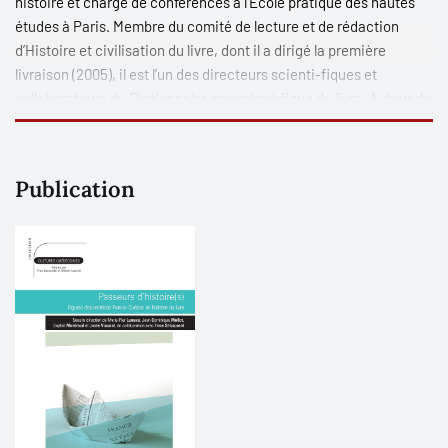
histoire et chargé de conférences à l’École pratique des hautes
études à Paris. Membre du comité de lecture et de rédaction
d’
Histoire et civilisation du livre
, dont il a dirigé la première
livraison (2005), il est l’un des directeurs scienti-fiques et
collaborateurs du
Dictionnaire encyclopédique du livre
. Auteur de
plusieurs ouvrages et articles, il est également le rédacteur d’un
Répertoire d’imprimeurs / libraires (vers 1500-vers 1810)
.
Publication