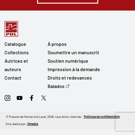
Catalogue
À propos
Collections
Soumettre un manuscrit
Autrices et
Soutien numérique
auteurs
Impression à la demande
Contact
Droits et redevances
Balados
Instagram
Youtube
Facebook
Twitter
© Presses de l'Université Laval, 2026, tous droits réservés.
Politique de confidentialité
Site réalisé par
iXmedia