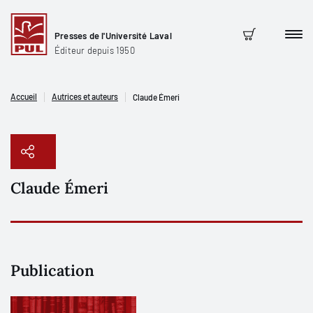
Presses de l'Université Laval
Men
Panier
Éditeur depuis 1950
Accueil
Autrices et auteurs
Claude Émeri
Claude Émeri
Copier le lien
Publication