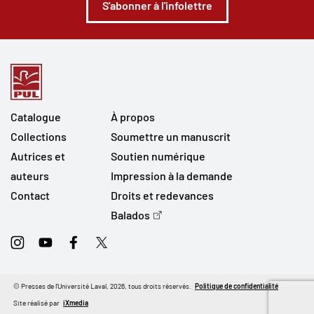
S'abonner à l'infolettre
Catalogue
À propos
Collections
Soumettre un manuscrit
Autrices et
Soutien numérique
auteurs
Impression à la demande
Contact
Droits et redevances
Balados
Instagram
Youtube
Facebook
Twitter
© Presses de l'Université Laval, 2026, tous droits réservés.
Politique de confidentialité
Site réalisé par
iXmedia