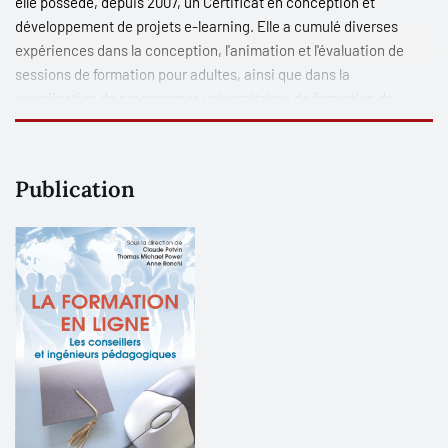
elle possède, depuis 2007, un Certificat en conception et
développement de projets e-learning. Elle a cumulé diverses
expériences dans la conception, l'animation et l'évaluation de
sessions de formation pour adultes, ainsi que dans la
coordination de programmes universitaires de formation de
formateurs d'adultes. Collaboratrice scientifique (Service NTICE -
Université de Genève et au CEFOC – Haute Ecole de Travail
Social- HETS, Genève), elle est en charge de l'accompagnement
Publication
à l'intégration des nouvelles technologies au sein d’un programme
de formation continue. Elle participe à divers projets de
recherche portant sur l’usage des technologies dans
l’enseignement supérieur.