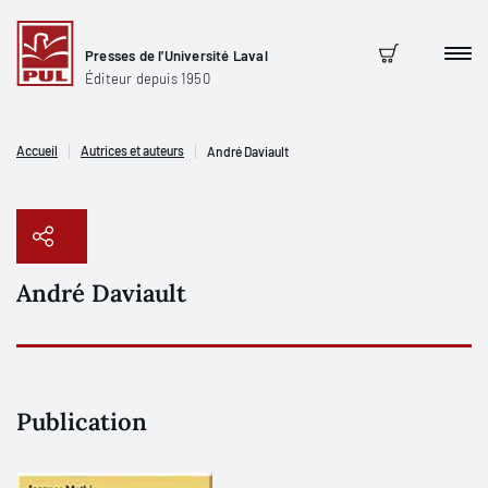
Presses de l'Université Laval
Men
Panier
Éditeur depuis 1950
Accueil
Autrices et auteurs
André Daviault
André Daviault
Copier le lien
Publication