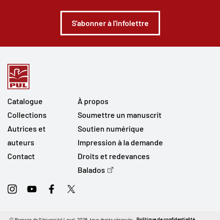
S'abonner à l'infolettre
Catalogue
À propos
Collections
Soumettre un manuscrit
Autrices et
Soutien numérique
auteurs
Impression à la demande
Contact
Droits et redevances
Balados
Instagram
Youtube
Facebook
Twitter
© Presses de l'Université Laval, 2026, tous droits réservés.
Politique de confidentialité