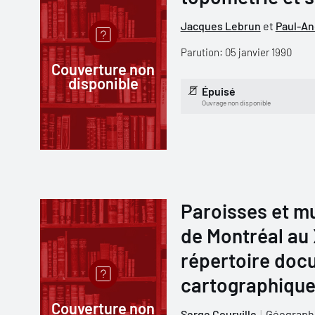
Jacques Lebrun
et
Paul-An
Parution: 05 janvier 1990
Couverture non
disponible
Épuisé
Ouvrage non disponible
Paroisses et mu
de Montréal au X
répertoire doc
cartographiqu
Couverture non
Serge Courville
Géograph