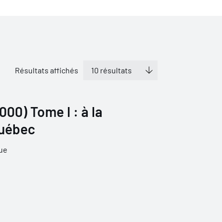
Résultats affichés
00) Tome I : à la
Québec
que