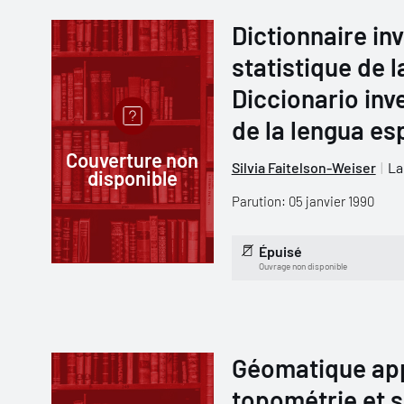
Dictionnaire in
statistique de 
Diccionario inve
de la lengua es
Couverture non
Silvia Faitelson-Weiser
La
disponible
Parution: 05 janvier 1990
Épuisé
Ouvrage non disponible
Géomatique app
topométrie et s