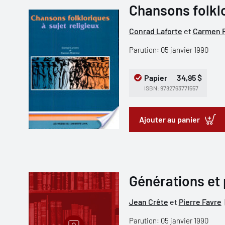
Chansons folklo
Conrad Laforte
et
Carmen 
Parution: 05 janvier 1990
Papier
34,95 $
ISBN: 9782763771557
Ajouter au panier
Générations et 
Jean Crête
et
Pierre Favre
Parution: 05 janvier 1990