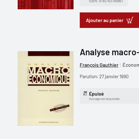
ISBN: 9782763769967
Ajouter au panier
Analyse macro
François Gauthier
Économ
Parution: 27 janvier 1990
Épuisé
Ouvrage non disponible