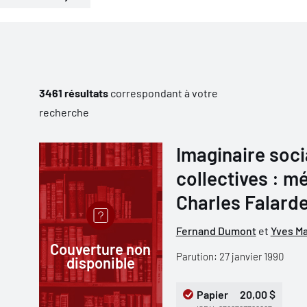
3461 résultats
correspondant à votre
recherche
Imaginaire soci
collectives : m
Charles Falard
Fernand Dumont
et
Yves Ma
Couverture non
Parution: 27 janvier 1990
disponible
Papier
20,00 $