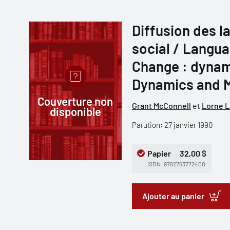
Diffusion des 
social / Langu
Change : dynam
Dynamics and 
Couverture non
Grant McConnell
et
Lorne L
disponible
Parution: 27 janvier 1990
Papier
32,00 $
ISBN: 9782763772400
Ajouter au panier