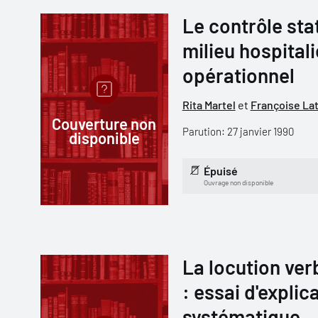
Le contrôle stat
milieu hospital
opérationnel
Rita Martel
et
Françoise La
Couverture non
Parution: 27 janvier 1990
disponible
Épuisé
Ouvrage non disponible
La locution ve
: essai d'expli
systématique