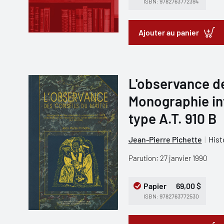
ISBN: 9782763772394
Ajouter au panier
L'observance de
Monographie in
type A.T. 910 B
Jean-Pierre Pichette
Hist
Parution: 27 janvier 1990
Papier
69,00 $
ISBN: 9782763772530