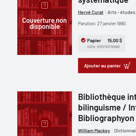
Hervé Curat
Arts - études
Couverture non
Parution: 27 janvier 1990
disponible
Papier
15,00 $
ISBN: 9782763769981
Ajouter au panier
Bibliothèque in
bilinguisme / I
Bibliographyon 
William Mackey
Dictionnai