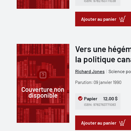
ISBN: 9782763771038
Ajouter au panier
Vers une hégémo
la politique ca
Richard Jones
Science po
Parution: 09 janvier 1990
Couverture non
disponible
Papier
12,00 $
ISBN: 9782763771083
Ajouter au panier