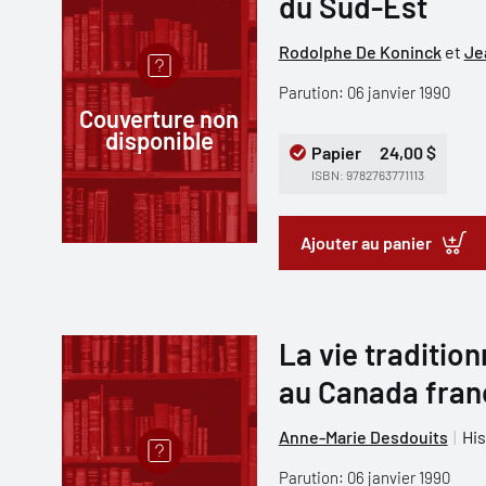
du Sud-Est
Rodolphe De Koninck
et
Je
Parution: 06 janvier 1990
Couverture non
disponible
Papier
24,00 $
ISBN: 9782763771113
Ajouter au panier
La vie traditio
au Canada franç
Anne-Marie Desdouits
His
Parution: 06 janvier 1990