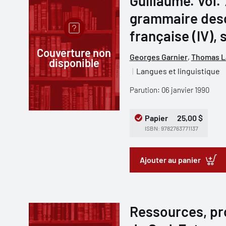
Guillaume. Vol.
grammaire descr
française (IV), 
Couverture non
Georges Garnier
,
Thomas L
disponible
Langues et linguistique
Parution: 06 janvier 1990
Papier
25,00 $
ISBN: 9782763771137
Ajouter au panier
Ressources, pro