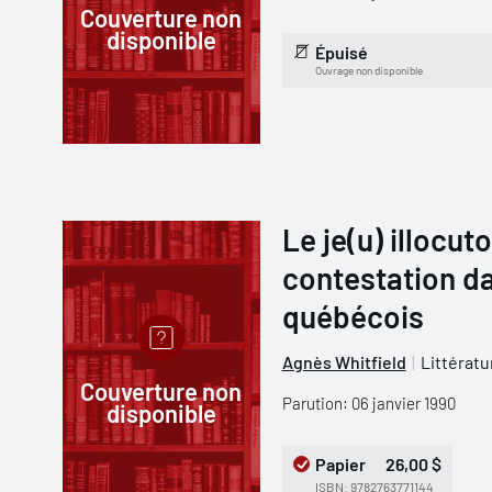
Couverture non
disponible
Épuisé
Ouvrage non disponible
Le je(u) illocut
contestation d
québécois
Agnès Whitfield
Littératu
Couverture non
Parution: 06 janvier 1990
disponible
Papier
26,00 $
ISBN: 9782763771144