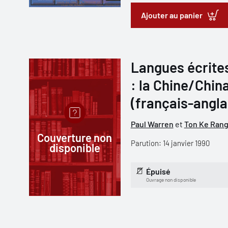
Ajouter au panier
Langues écrites
: la Chine/Chin
(français-angla
Paul Warren
et
Ton Ke Ran
Couverture non
Parution: 14 janvier 1990
disponible
Épuisé
Ouvrage non disponible