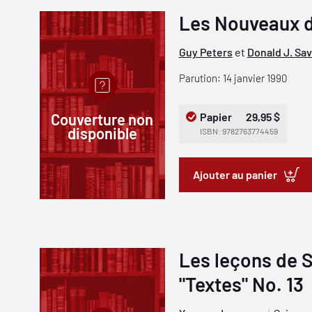
Les Nouveaux d
Guy Peters
et
Donald J. Sa
Parution: 14 janvier 1990
Couverture non
Papier
29,95 $
disponible
ISBN: 9782763774459
Ajouter au panier
Les leçons de S
"Textes" No. 13