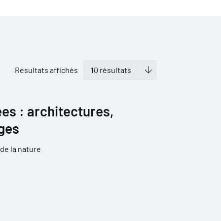
Résultats affichés
es : architectures,
ges
de la nature