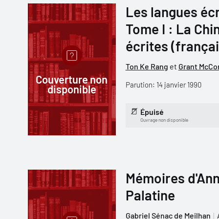
Les langues écr
Tome I : La Chi
écrites (frança
Ton Ke Rang
et
Grant McCo
Couverture non
Parution: 14 janvier 1990
disponible
Épuisé
Ouvrage non disponible
Mémoires d'Ann
Palatine
Gabriel Sénac de Meilhan