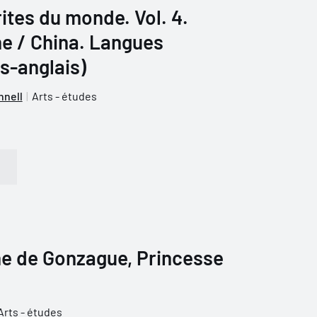
ites du monde. Vol. 4.
ne / China. Langues
is-anglais)
nnell
Arts - études
e de Gonzague, Princesse
Arts - études