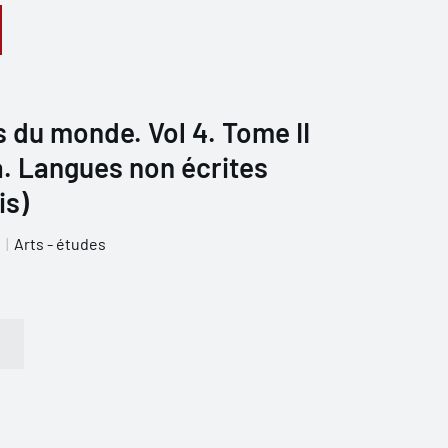
 du monde. Vol 4. Tome II
a. Langues non écrites
is)
g
Arts - études