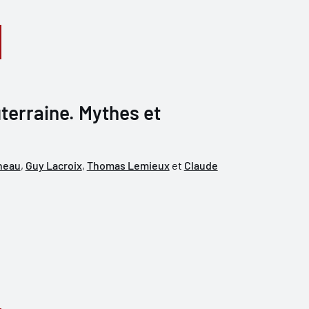
terraine. Mythes et
neau
,
Guy Lacroix
,
Thomas Lemieux
et
Claude