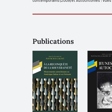
contemporains
(2009) et
Autochtonies : vues
Publications