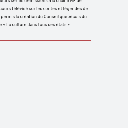
sieurs séries d’émissions à la chaîne MF de
ours télévisé sur les contes et légendes de
t permis la création du Conseil québécois du
e « La culture dans tous ses états ».