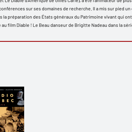
et
Le Diable d’Amérique
de Gilles Carle), a été l’animateur de plu
férences sur ses domaines de recherche. Il a mis sur pied un c
ans la préparation des États généraux du Patrimoine vivant qui on
é au film
Diable ! Le Beau danseur
de Brigitte Nadeau dans la séri