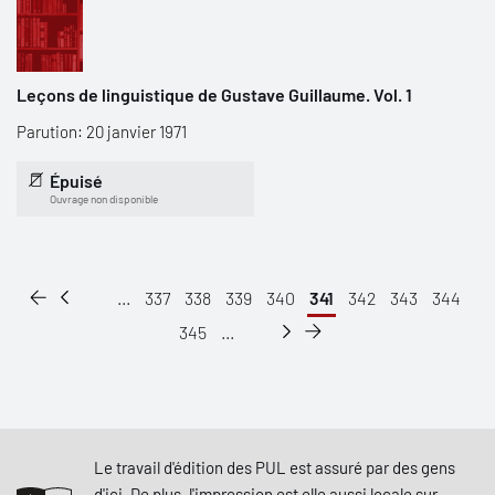
Leçons de linguistique de Gustave Guillaume. Vol. 1
Parution: 20 janvier 1971
Épuisé
Ouvrage non disponible
...
337
338
339
340
341
342
343
344
345
...
Le travail d'édition des PUL est assuré par des gens
d'ici. De plus, l'impression est elle aussi locale sur