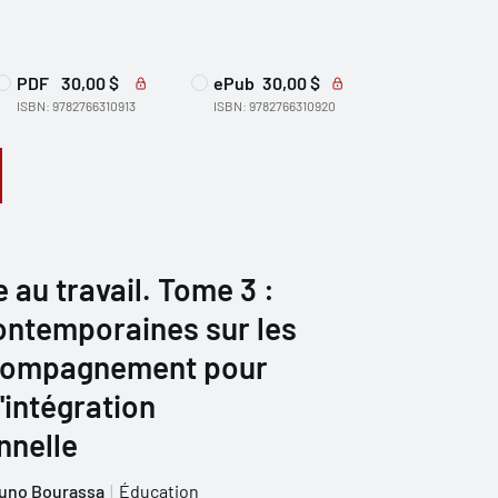
PDF
30,00 $
ePub
30,00 $
ISBN: 9782766310913
ISBN: 9782766310920
 au travail. Tome 3 :
ontemporaines sur les
ccompagnement pour
l'intégration
nnelle
uno Bourassa
Éducation