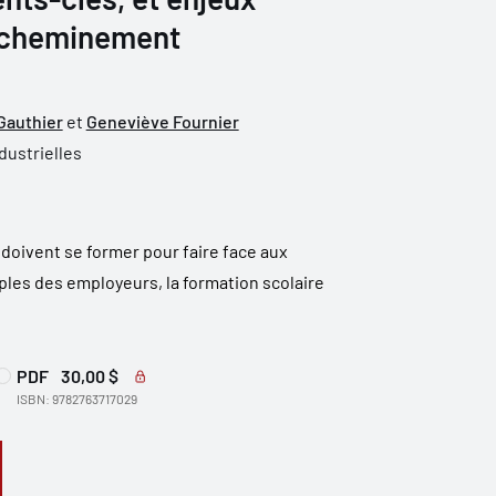
u cheminement
Gauthier
et
Geneviève Fournier
dustrielles
 doivent se former pour faire face aux
ples des employeurs, la formation scolaire
PDF
30,00 $
ISBN: 9782763717029