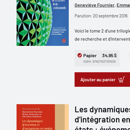
Geneviève Fournier
,
Emman
Parution: 20 septembre 2016
Voici le tome 2 d'une trilog
de recherche et d'intervention
Papier
34,95 $
ISBN: 9782763730639
Ajouter au panier
Les dynamiques 
d'intégration e
états : événeme