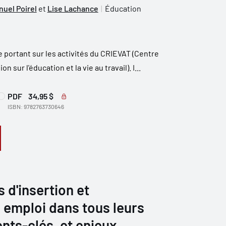
uel Poirel
et
Lise Lachance
Éducation
ie portant sur les activités du CRIEVAT (Centre
 sur l'éducation et la vie au travail). I...
PDF
34,95 $
ISBN: 9782763730646
d'insertion et
n emploi dans tous leurs
nts-clés, et enjeux