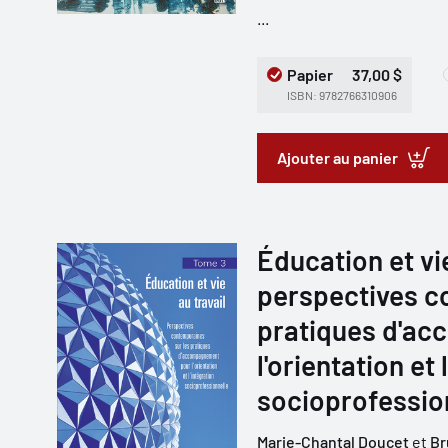
...
Papier
37,00 $
ISBN: 9782766310906
Ajouter au panier
Éducation et vie
perspectives c
pratiques d'a
l'orientation et 
socioprofessio
Marie-Chantal Doucet
et
Br