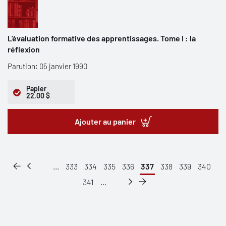
L'évaluation formative des apprentissages. Tome I : la
réflexion
Parution: 05 janvier 1990
Papier
22,00 $
Ajouter au panier
...
333
334
335
336
337
338
339
340
341
...