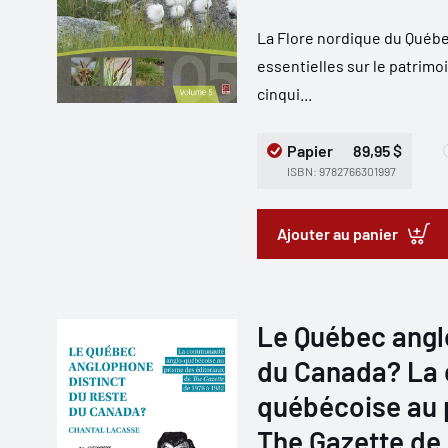
La Flore nordique du Québe
essentielles sur le patrim
cinqui...
Papier
89,95 $
ISBN: 9782766301997
Ajouter au panier
Le Québec angl
du Canada? La
québécoise au 
The Gazette de 