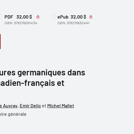
PDF
32,00 $
ePub
32,00 $
ISBN: 9782766304134
ISBN: 9782766304141
tures germaniques dans
nadien-français et
e Auvray
,
Emir Delic
et
Michel Mallet
oire générale