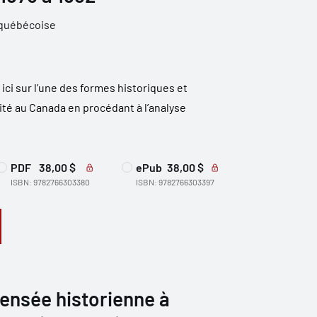
 québécoise
ci sur l’une des formes historiques et
ité au Canada en procédant à l’analyse
PDF
38,00 $
ePub
38,00 $
ISBN: 9782766303380
ISBN: 9782766303397
ensée historienne à