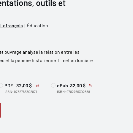
entations, outils et
 Lefrançois
Éducation
 cet ouvrage analyse la relation entre les
s et la pensée historienne. Il met en lumière
PDF
32,00 $
ePub
32,00 $
ISBN: 9782766302871
ISBN: 9782766302888