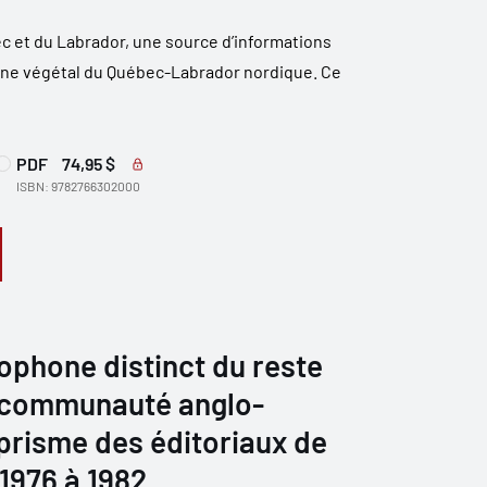
c et du Labrador, une source d’informations
oine végétal du Québec-Labrador nordique. Ce
PDF
74,95 $
ISBN: 9782766302000
ophone distinct du reste
 communauté anglo-
prisme des éditoriaux de
1976 à 1982