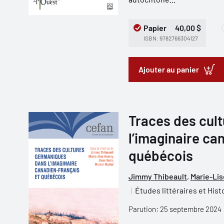
Papier
40,00 $
ISBN: 9782766304127
Ajouter au panier
Traces des cul
l’imaginaire ca
québécois
Jimmy Thibeault
,
Marie-Lis
Études littéraires et Hist
Parution: 25 septembre 2024