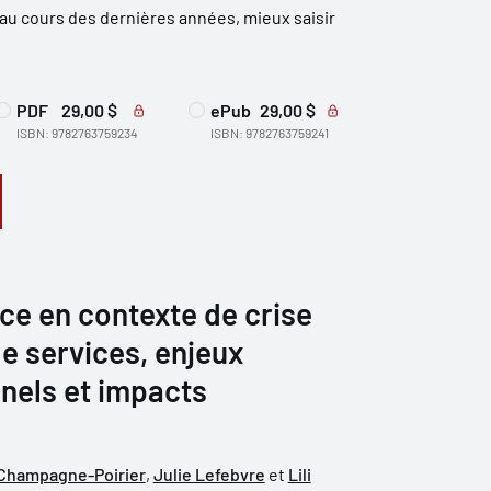
au cours des dernières années, mieux saisir
PDF
29,00 $
ePub
29,00 $
ISBN: 9782763759234
ISBN: 9782763759241
ce en contexte de crise
de services, enjeux
els et impacts
 Champagne-Poirier
,
Julie Lefebvre
et
Lili