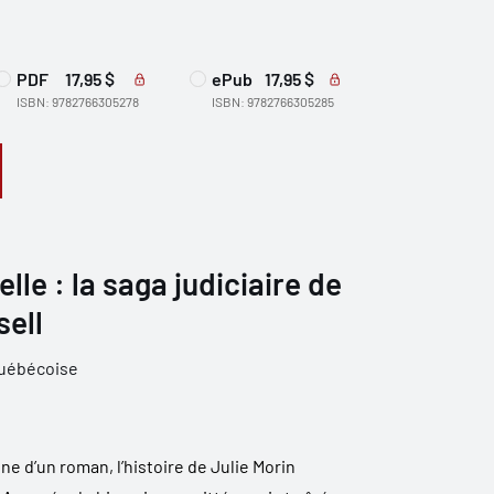
PDF
17,95 $
ePub
17,95 $
ISBN: 9782766305278
ISBN: 9782766305285
le : la saga judiciaire de
sell
québécoise
gne d’un roman, l’histoire de Julie Morin