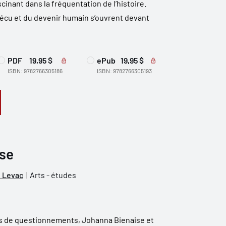
scinant dans la fréquentation de l’histoire.
écu et du devenir humain s’ouvrent devant
PDF
19,95 $
ePub
19,95 $
ISBN: 9782766305186
ISBN: 9782766305193
nse
 Levac
Arts - études
es de questionnements, Johanna Bienaise et