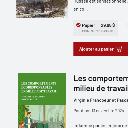
Russell est sensationnelle.
en co...
Papier
29,95 $
ISBN: 9782766305681
Ajouter au panier
Les comportem
milieu de travai
Virginie Francoeur
et
Pasca
Parution: 13 novembre 2024
Influencé par les enjeux d