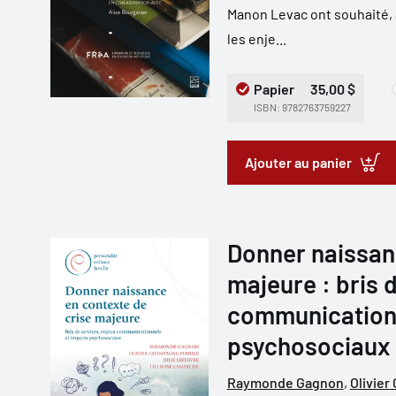
Manon Levac ont souhaité, 
les enje...
Papier
35,00 $
ISBN: 9782763759227
Ajouter au panier
Donner naissan
majeure : bris 
communicationn
psychosociaux
Raymonde Gagnon
,
Olivier