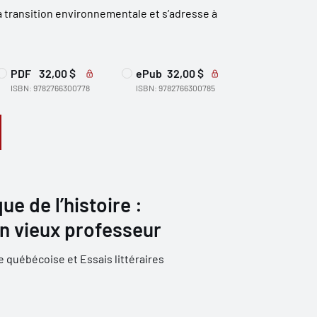
la transition environnementale et s’adresse à
PDF
32,00 $
ePub
32,00 $
ISBN: 9782766300778
ISBN: 9782766300785
ue de l’histoire :
n vieux professeur
e québécoise et Essais littéraires