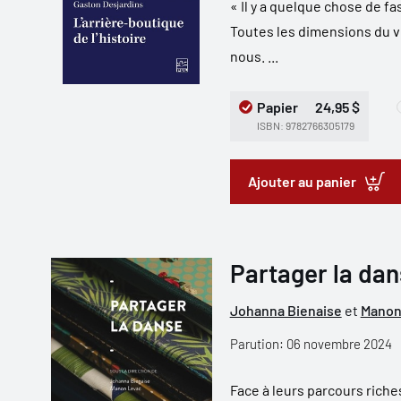
« Il y a quelque chose de fa
Toutes les dimensions du v
nous. ...
Papier
24,95 $
ISBN: 9782766305179
Ajouter au panier
Partager la da
Johanna Bienaise
et
Manon
Parution: 06 novembre 2024
Face à leurs parcours rich