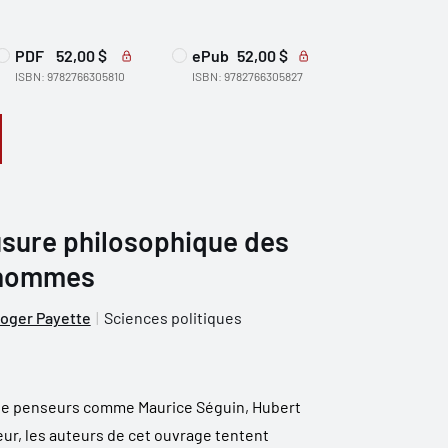
PDF
52,00 $
ePub
52,00 $
ISBN: 9782766305810
ISBN: 9782766305827
usure philosophique des
 hommes
oger Payette
Sciences politiques
e de penseurs comme Maurice Séguin, Hubert
ur, les auteurs de cet ouvrage tentent