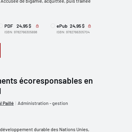
 Accusée de bigamie, acquittée, puis traînée
PDF
24,95 $
ePub
24,95 $
ISBN: 9782766305698
ISBN: 9782766305704
ents écoresponsables en
l
l Paillé
Administration - gestion
e développement durable des Nations Unies,