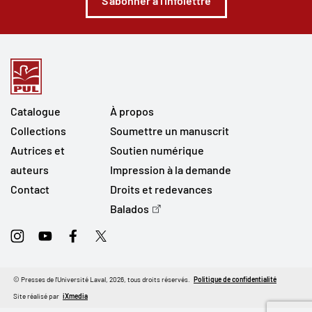
S'abonner à l'infolettre
Catalogue
À propos
Collections
Soumettre un manuscrit
Autrices et
Soutien numérique
auteurs
Impression à la demande
Contact
Droits et redevances
Balados
Instagram
Youtube
Facebook
Twitter
© Presses de l'Université Laval, 2026, tous droits réservés.
Politique de confidentialité
Site réalisé par
iXmedia