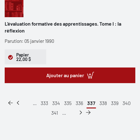
L'évaluation formative des apprentissages. Tome I : la
réflexion
Parution: 05 janvier 1990
Papier
22,00 $
Ajouter au panier
...
333
334
335
336
337
338
339
340
341
...